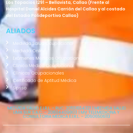
Los Topacios 1291 – Bellavista, Callao (Frente al
Hospital Daniel Alcides Carrión del Callao y al costado
del Estadio Polideportivo Callao)
ALIADOS
Medvida Salud Ocupacional
Medvida Online
Exámenes Médicos Ocupacionales
Clínica Médica Ocupacional
Clínicas Ocupacionales
Certificado de Aptitud Médica
Sipsso
MEDVIDA SALUD E.I.R.L. - RUC: 20551654321 | MEDVIDA SALUD
LIMA SUR S.A.C. - 20604409803 | MV TELEMEDICINA Y
CONSULTORIA MEDICA E.I.R.L. - 20606506113