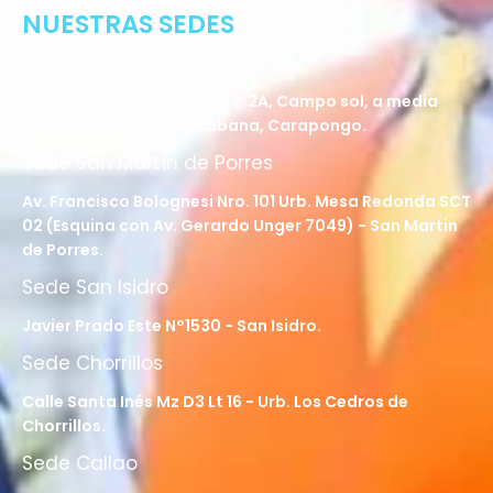
NUESTRAS SEDES
Sede Lurigancho - Ate
Av. 24 de Setiembre Mz. I Lt. 2A, Campo sol, a media
cuadra del Paradero Cabana, Carapongo.
Sede San Martín de Porres
Av. Francisco Bolognesi Nro. 101 Urb. Mesa Redonda SCT
02 (Esquina con Av. Gerardo Unger 7049) - San Martin
de Porres.
Sede San Isidro
Javier Prado Este N°1530 - San Isidro.
Sede Chorrillos
Calle Santa Inés Mz D3 Lt 16 - Urb. Los Cedros de
Chorrillos.
Sede Callao