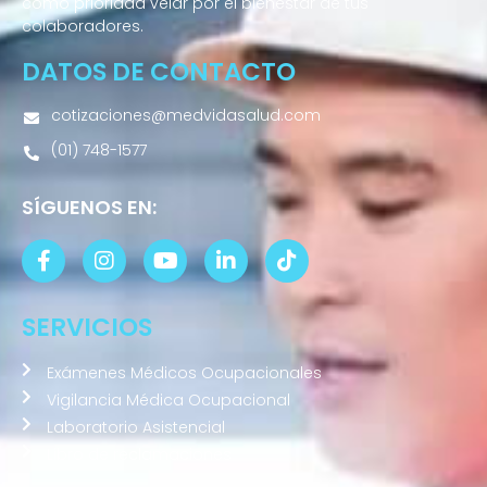
como prioridad velar por el bienestar de tus
colaboradores.
DATOS DE CONTACTO
cotizaciones@medvidasalud.com
(01) 748-1577
SÍGUENOS EN:
SERVICIOS
Exámenes Médicos Ocupacionales
Vigilancia Médica Ocupacional
Laboratorio Asistencial
Libro de reclamaciones