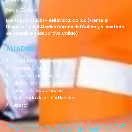
Sede Callao
Los Topacios 1291 – Bellavista, Callao (Frente al
Hospital Daniel Alcides Carrión del Callao y al costado
del Estadio Polideportivo Callao)
ALIADOS
Medvida Salud Ocupacional
Medvida Online
Exámenes Médicos Ocupacionales
Clínica Médica Ocupacional
Clínicas Ocupacionales
Certificado de Aptitud Médica
Sipsso
MEDVIDA SALUD E.I.R.L. - RUC: 20551654321 | MEDVIDA SALUD
LIMA SUR S.A.C. - 20604409803 | MV TELEMEDICINA Y