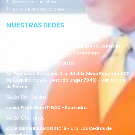
Laboratorio Asistencial
Libro de reclamaciones
NUESTRAS SEDES
Sede Lurigancho - Ate
Av. 24 de Setiembre Mz. I Lt. 2A, Campo sol, a media
cuadra del Paradero Cabana, Carapongo.
Sede San Martín de Porres
Av. Francisco Bolognesi Nro. 101 Urb. Mesa Redonda SCT
02 (Esquina con Av. Gerardo Unger 7049) - San Martin
de Porres.
Sede San Isidro
Javier Prado Este N°1530 - San Isidro.
Sede Chorrillos
Calle Santa Inés Mz D3 Lt 16 - Urb. Los Cedros de
Chorrillos.