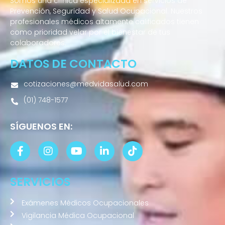
Somos una clínica especializada en servicios de
Prevención, Seguridad y Salud Ocupacional. Nuestros
profesionales médicos altamente calificados tienen
como prioridad velar por el bienestar de tus
colaboradores.
DATOS DE CONTACTO
cotizaciones@medvidasalud.com
(01) 748-1577
SÍGUENOS EN:
SERVICIOS
Exámenes Médicos Ocupacionales
Vigilancia Médica Ocupacional