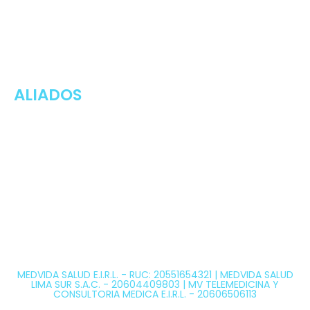
Sede Callao
Los Topacios 1291 – Bellavista, Callao (Frente al
Hospital Daniel Alcides Carrión del Callao y al costado
del Estadio Polideportivo Callao)
ALIADOS
Medvida Salud Ocupacional
Medvida Online
Exámenes Médicos Ocupacionales
Clínica Médica Ocupacional
Clínicas Ocupacionales
Certificado de Aptitud Médica
Sipsso
MEDVIDA SALUD E.I.R.L. - RUC: 20551654321 | MEDVIDA SALUD
LIMA SUR S.A.C. - 20604409803 | MV TELEMEDICINA Y
CONSULTORIA MEDICA E.I.R.L. - 20606506113