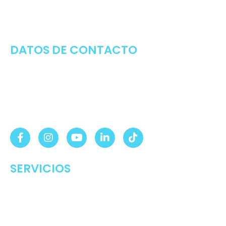
profesionales médicos altamente calificados tienen
como prioridad velar por el bienestar de tus
colaboradores.
DATOS DE CONTACTO
cotizaciones@medvidasalud.com
(01) 748-1577
SÍGUENOS EN:
SERVICIOS
Exámenes Médicos Ocupacionales
Vigilancia Médica Ocupacional
Laboratorio Asistencial