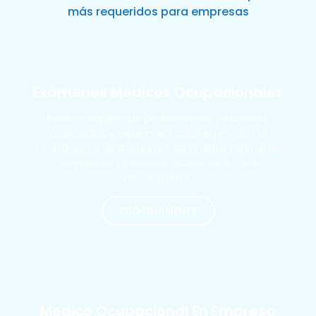
más requeridos para empresas
Exámenes Médicos Ocupacionales
Nuestro equipo de profesionales altamente
calificados y experimentados en medicina
ocupacional se asegurará de realizar exámenes
completos y precisos, adaptados a tus
necesidades.
PRÓXIMAMENTE
MÁS SOLICITADOS
Medico Ocupacional En Empresa