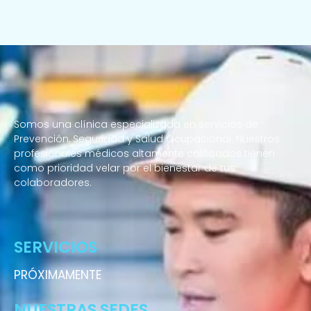
Somos una clínica especializada en servicios de
Prevención, Seguridad y Salud Ocupacional. Nuestros
profesionales médicos altamente calificados tienen
como prioridad velar por el bienestar de tus
colaboradores.
Enfermeras a domicilio
SERVICIOS
PRÓXIMAMENTE
NUESTRAS SEDES