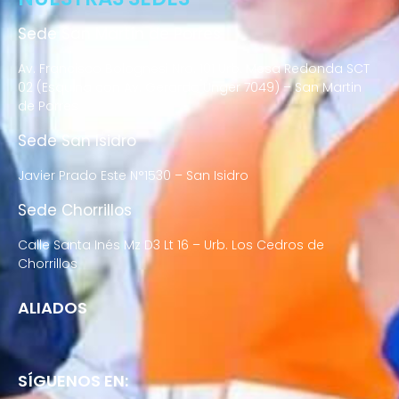
Sede San Martín de Porres
Av. Francisco Bolognesi Nro. 101 Urb. Mesa Redonda SCT
02 (Esquina con Av. Gerardo Unger 7049) – San Martin
de Porres
Sede San Isidro
Javier Prado Este N°1530 – San Isidro
Sede Chorrillos
Calle Santa Inés Mz D3 Lt 16 – Urb. Los Cedros de
Chorrillos
ALIADOS
SÍGUENOS EN: