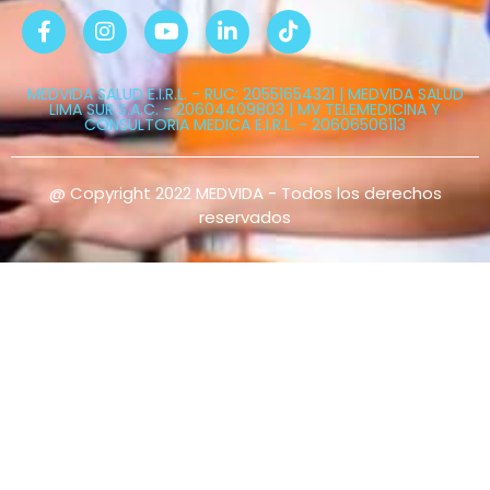
MEDVIDA SALUD E.I.R.L. - RUC: 20551654321 | MEDVIDA SALUD
LIMA SUR S.A.C. - 20604409803 | MV TELEMEDICINA Y
CONSULTORIA MEDICA E.I.R.L. - 20606506113
@ Copyright 2022 MEDVIDA - Todos los derechos
reservados