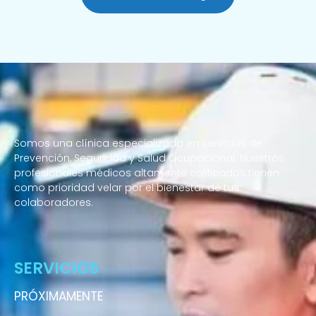
Somos una clínica especializada en servicios de
Prevención, Seguridad y Salud Ocupacional. Nuestros
profesionales médicos altamente calificados tienen
como prioridad velar por el bienestar de tus
colaboradores.
Enfermeras a domicilio
SERVICIOS
PRÓXIMAMENTE