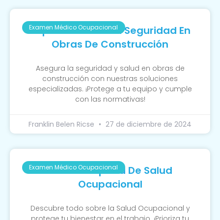
Examen Médico Ocupacional
Importancia De La Seguridad En
Obras De Construcción
Asegura la seguridad y salud en obras de
construcción con nuestras soluciones
especializadas. ¡Protege a tu equipo y cumple
con las normativas!
Franklin Belen Ricse
27 de diciembre de 2024
Examen Médico Ocupacional
Guía Completa De Salud
Ocupacional
Descubre todo sobre la Salud Ocupacional y
protege tu bienestar en el trabajo. ¡Prioriza tu