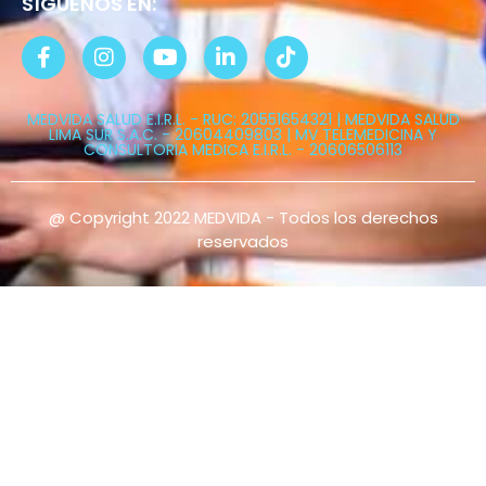
SÍGUENOS EN:
MEDVIDA SALUD E.I.R.L. - RUC: 20551654321 | MEDVIDA SALUD
LIMA SUR S.A.C. - 20604409803 | MV TELEMEDICINA Y
CONSULTORIA MEDICA E.I.R.L. - 20606506113
@ Copyright 2022 MEDVIDA - Todos los derechos
reservados