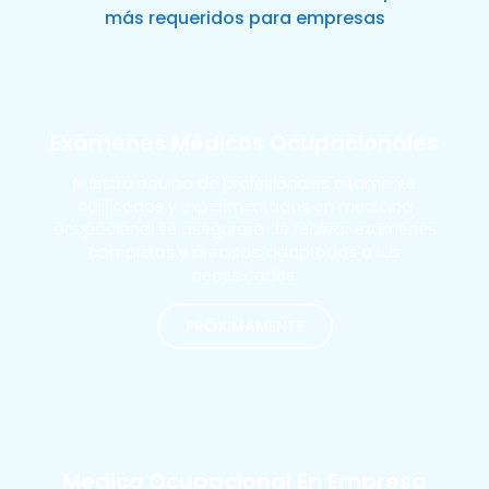
más requeridos para empresas
Exámenes Médicos Ocupacionales
Nuestro equipo de profesionales altamente
calificados y experimentados en medicina
ocupacional se asegurará de realizar exámenes
completos y precisos, adaptados a tus
necesidades.
PRÓXIMAMENTE
MÁS SOLICITADOS
Medico Ocupacional En Empresa