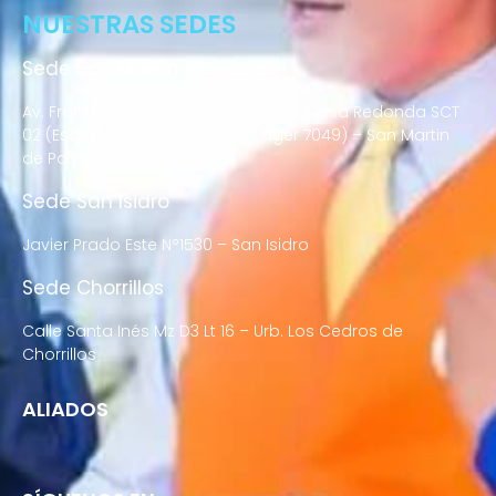
NUESTRAS SEDES
Sede San Martín de Porres
Av. Francisco Bolognesi Nro. 101 Urb. Mesa Redonda SCT
02 (Esquina con Av. Gerardo Unger 7049) – San Martin
de Porres
Sede San Isidro
Javier Prado Este N°1530 – San Isidro
Sede Chorrillos
Calle Santa Inés Mz D3 Lt 16 – Urb. Los Cedros de
Chorrillos
ALIADOS