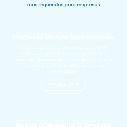
más requeridos para empresas
Exámenes Médicos Ocupacionales
Nuestro equipo de profesionales altamente
calificados y experimentados en medicina
ocupacional se asegurará de realizar exámenes
completos y precisos, adaptados a tus
necesidades.
PRÓXIMAMENTE
MÁS SOLICITADOS
Medico Ocupacional En Empresa