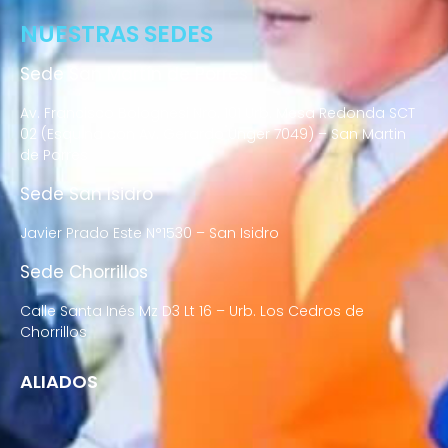
NUESTRAS SEDES
Sede San Martín de Porres
Av. Francisco Bolognesi Nro. 101 Urb. Mesa Redonda SCT
02 (Esquina con Av. Gerardo Unger 7049) – San Martin
de Porres
Sede San Isidro
Javier Prado Este N°1530 – San Isidro
Sede Chorrillos
Calle Santa Inés Mz D3 Lt 16 – Urb. Los Cedros de
Chorrillos
ALIADOS