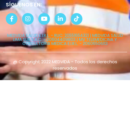
SÍGUENOS EN:
MEDVIDA SALUD E.I.R.L. - RUC: 20551654321 | MEDVIDA SALUD
LIMA SUR S.A.C. - 20604409803 | MV TELEMEDICINA Y
CONSULTORIA MEDICA E.I.R.L. - 20606506113
@ Copyright 2022 MEDVIDA - Todos los derechos
reservados