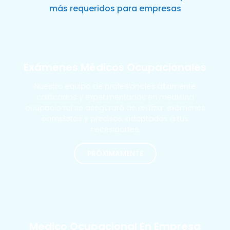
más requeridos para empresas
Exámenes Médicos Ocupacionales
Nuestro equipo de profesionales altamente
calificados y experimentados en medicina
ocupacional se asegurará de realizar exámenes
completos y precisos, adaptados a tus
necesidades.
PRÓXIMAMENTE
MÁS SOLICITADOS
Medico Ocupacional En Empresa