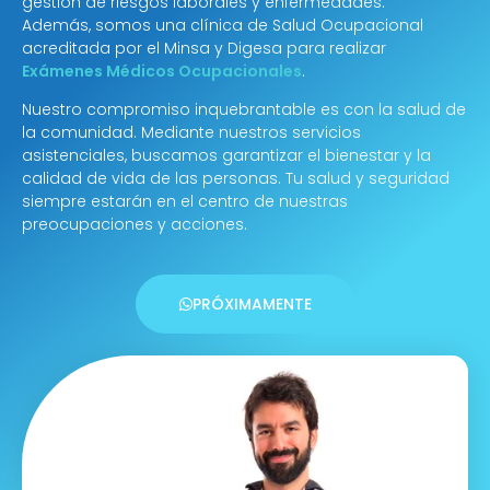
gestión de riesgos laborales y enfermedades.
Además, somos una clínica de Salud Ocupacional
acreditada por el Minsa y Digesa para realizar
Exámenes Médicos Ocupacionales
.
Nuestro compromiso inquebrantable es con la salud de
la comunidad. Mediante nuestros servicios
asistenciales, buscamos garantizar el bienestar y la
calidad de vida de las personas. Tu salud y seguridad
siempre estarán en el centro de nuestras
preocupaciones y acciones.
PRÓXIMAMENTE