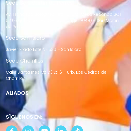
Sede San Martín de Porres
Av. Francisco Bolognesi Nro. 101 Urb. Mesa Redonda SCT
02 (Esquina con Av. Gerardo Unger 7049) – San Martin
de Porres
Sede San Isidro
Javier Prado Este N°1530 – San Isidro
Sede Chorrillos
Calle Santa Inés Mz D3 Lt 16 – Urb. Los Cedros de
Chorrillos
ALIADOS
SÍGUENOS EN: