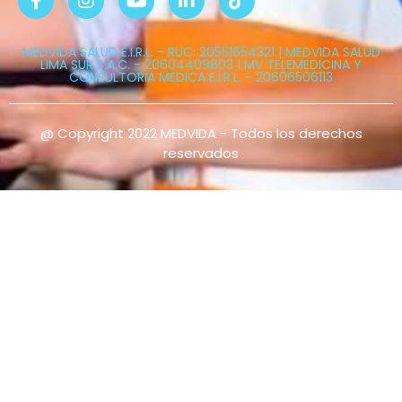
MEDVIDA SALUD E.I.R.L. - RUC: 20551654321 | MEDVIDA SALUD
LIMA SUR S.A.C. - 20604409803 | MV TELEMEDICINA Y
CONSULTORIA MEDICA E.I.R.L. - 20606506113
@ Copyright 2022 MEDVIDA - Todos los derechos
reservados