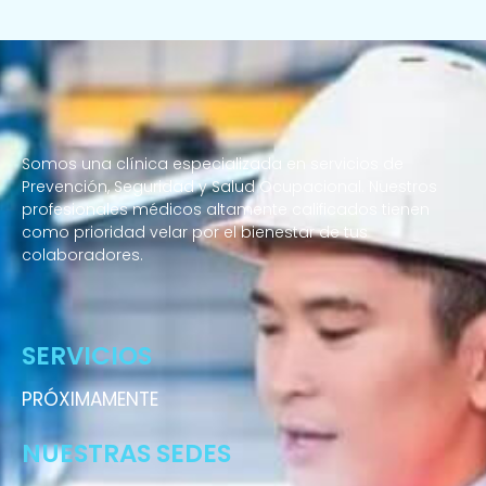
Somos una clínica especializada en servicios de
Prevención, Seguridad y Salud Ocupacional. Nuestros
profesionales médicos altamente calificados tienen
como prioridad velar por el bienestar de tus
colaboradores.
Enfermeras a domicilio
SERVICIOS
PRÓXIMAMENTE
NUESTRAS SEDES