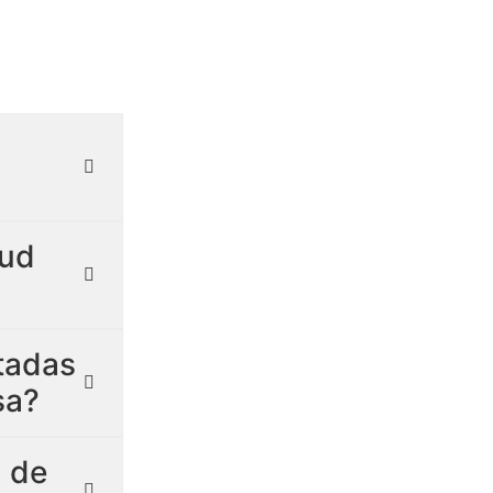
lud
itadas
sa?
 de