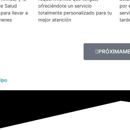
de Salud
ofreciéndote un servicio
por 
para llevar a
totalmente personalizado para tu
serv
menes
mejor atención
tard
PRÓXIMAM
uipo