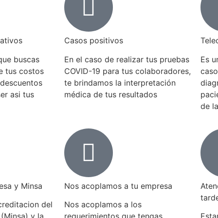
ativos
Casos positivos
Tele
que buscas
En el caso de realizar tus pruebas
Es u
 tus costos
COVID-19 para tus colaboradores,
caso
 descuentos
te brindamos la interpretación
diag
er asi tus
médica de tus resultados
paci
de l
esa y Minsa​
Nos acoplamos a tu empresa
Aten
tard
reditacion del
Nos acoplamos a los
 (Minsa) y la
requerimientos que tengas,
Esta