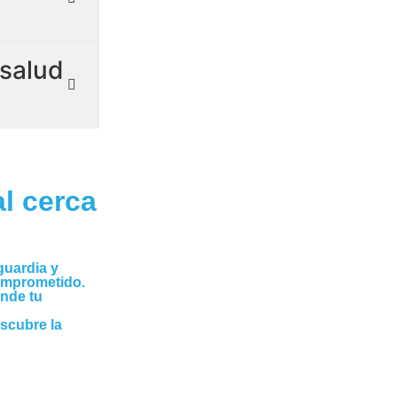
salud
l cerca
guardia y
omprometido.
onde tu
escubre la