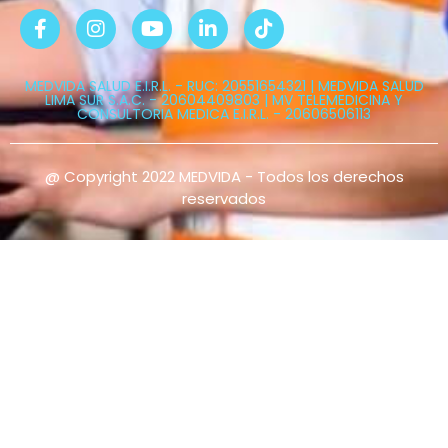
MEDVIDA SALUD E.I.R.L. - RUC: 20551654321 | MEDVIDA SALUD
LIMA SUR S.A.C. - 20604409803 | MV TELEMEDICINA Y
CONSULTORIA MEDICA E.I.R.L. - 20606506113
@ Copyright 2022 MEDVIDA - Todos los derechos
reservados