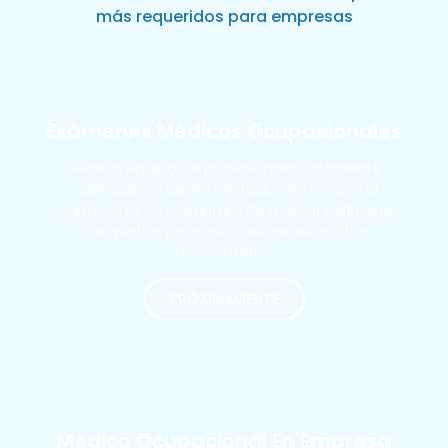
más requeridos para empresas
Exámenes Médicos Ocupacionales
Nuestro equipo de profesionales altamente
calificados y experimentados en medicina
ocupacional se asegurará de realizar exámenes
completos y precisos, adaptados a tus
necesidades.
PRÓXIMAMENTE
MÁS SOLICITADOS
Medico Ocupacional En Empresa