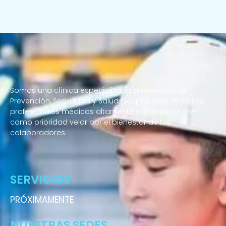
Somos una clínica especializada en servicios de
Prevención, Seguridad y Salud Ocupacional. Nuestros
profesionales médicos altamente calificados tienen
como prioridad velar por el bienestar de tus
colaboradores.
Enfermeras a domicilio
SERVICIOS
PRÓXIMAMENTE
NUESTRAS SEDES