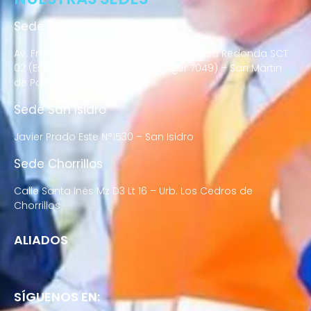
Sede San Martín de Porres
Av. Francisco Bolognesi Nro. 101 Urb. Mesa Redonda SCT
02 (Esquina con Av. Gerardo Unger 7049) – San Martin
de Porres
Sede San Isidro
Javier Prado Este N°1530 – San Isidro
Sede Chorrillos
Calle Santa Inés Mz D3 Lt 16 – Urb. Los Cedros de
Chorrillos
ALIADOS
SÍGUENOS EN: