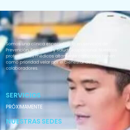
Somos una clínica especializada en servicios de
Prevención, Seguridad y Salud Ocupacional. Nuestros
profesionales médicos altamente calificados tienen
como prioridad velar por el bienestar de tus
colaboradores.
Enfermeras a domicilio
SERVICIOS
PRÓXIMAMENTE
NUESTRAS SEDES