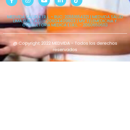
MEDVIDA SALUD E.I.R.L. - RUC: 20551654321 | MEDVIDA SALUD
LIMA SUR S.A.C. - 20604409803 | MV TELEMEDICINA Y
CONSULTORIA MEDICA E.I.R.L. - 20606506113
@ Copyright 2022 MEDVIDA - Todos los derechos
reservados