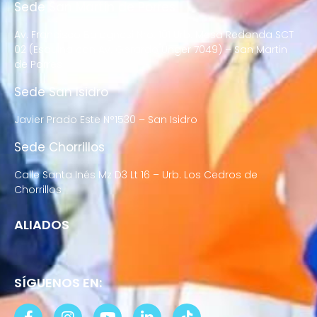
Sede San Martín de Porres
Av. Francisco Bolognesi Nro. 101 Urb. Mesa Redonda SCT
02 (Esquina con Av. Gerardo Unger 7049) – San Martin
de Porres
Sede San Isidro
Javier Prado Este N°1530 – San Isidro
Sede Chorrillos
Calle Santa Inés Mz D3 Lt 16 – Urb. Los Cedros de
Chorrillos
ALIADOS
SÍGUENOS EN: