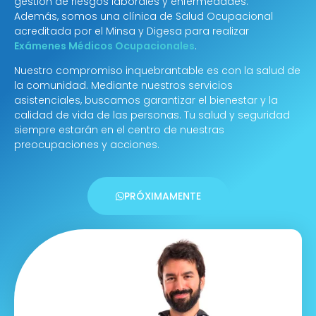
gestión de riesgos laborales y enfermedades.
Además, somos una clínica de Salud Ocupacional
acreditada por el Minsa y Digesa para realizar
Exámenes Médicos Ocupacionales
.
Nuestro compromiso inquebrantable es con la salud de
la comunidad. Mediante nuestros servicios
asistenciales, buscamos garantizar el bienestar y la
calidad de vida de las personas. Tu salud y seguridad
siempre estarán en el centro de nuestras
preocupaciones y acciones.
PRÓXIMAMENTE