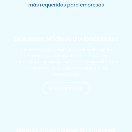
más requeridos para empresas
Exámenes Médicos Ocupacionales
Nuestro equipo de profesionales altamente
calificados y experimentados en medicina
ocupacional se asegurará de realizar exámenes
completos y precisos, adaptados a tus
necesidades.
PRÓXIMAMENTE
MÁS SOLICITADOS
Medico Ocupacional En Empresa