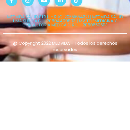
MEDVIDA SALUD E.I.R.L. - RUC: 20551654321 | MEDVIDA SALUD
LIMA SUR S.A.C. - 20604409803 | MV TELEMEDICINA Y
CONSULTORIA MEDICA E.I.R.L. - 20606506113
@ Copyright 2022 MEDVIDA - Todos los derechos
reservados