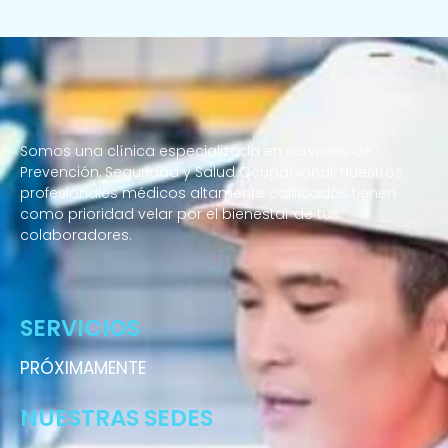
Somos una clínica especializada en servicios de
Prevención, Seguridad y Salud Ocupacional. Nuestros
profesionales médicos altamente calificados tienen
como prioridad velar por el bienestar de tus
colaboradores.
Enfermeras a domicilio
SERVICIOS
PRÓXIMAMENTE
NUESTRAS SEDES