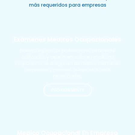
más requeridos para empresas
Exámenes Médicos Ocupacionales
Nuestro equipo de profesionales altamente
calificados y experimentados en medicina
ocupacional se asegurará de realizar exámenes
completos y precisos, adaptados a tus
necesidades.
PRÓXIMAMENTE
MÁS SOLICITADOS
Medico Ocupacional En Empresa