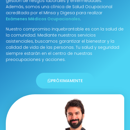
gestión de riesgos laborales y enfermedades.
Además, somos una clínica de Salud Ocupacional
acreditada por el Minsa y Digesa para realizar
Exámenes Médicos Ocupacionales
.
Nuestro compromiso inquebrantable es con la salud de
la comunidad. Mediante nuestros servicios
asistenciales, buscamos garantizar el bienestar y la
calidad de vida de las personas. Tu salud y seguridad
siempre estarán en el centro de nuestras
preocupaciones y acciones.
PRÓXIMAMENTE