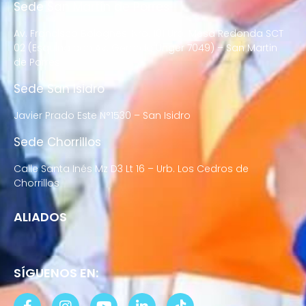
Sede San Martín de Porres
Av. Francisco Bolognesi Nro. 101 Urb. Mesa Redonda SCT
02 (Esquina con Av. Gerardo Unger 7049) – San Martin
de Porres
Sede San Isidro
Javier Prado Este N°1530 – San Isidro
Sede Chorrillos
Calle Santa Inés Mz D3 Lt 16 – Urb. Los Cedros de
Chorrillos
ALIADOS
SÍGUENOS EN: