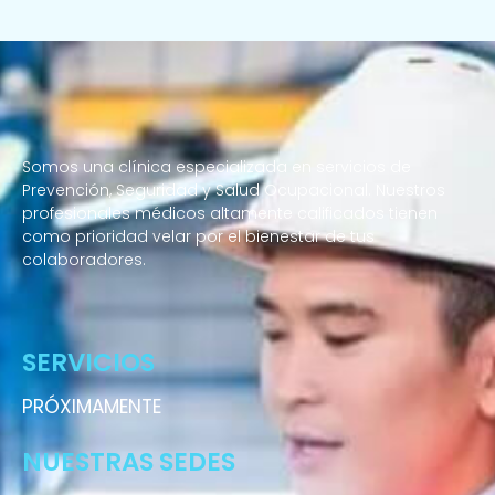
Somos una clínica especializada en servicios de
Prevención, Seguridad y Salud Ocupacional. Nuestros
profesionales médicos altamente calificados tienen
como prioridad velar por el bienestar de tus
colaboradores.
Enfermeras a domicilio
SERVICIOS
PRÓXIMAMENTE
NUESTRAS SEDES