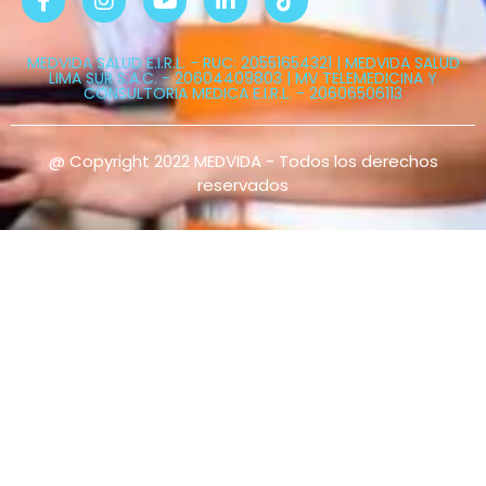
MEDVIDA SALUD E.I.R.L. - RUC: 20551654321 | MEDVIDA SALUD
LIMA SUR S.A.C. - 20604409803 | MV TELEMEDICINA Y
CONSULTORIA MEDICA E.I.R.L. - 20606506113
@ Copyright 2022 MEDVIDA - Todos los derechos
reservados