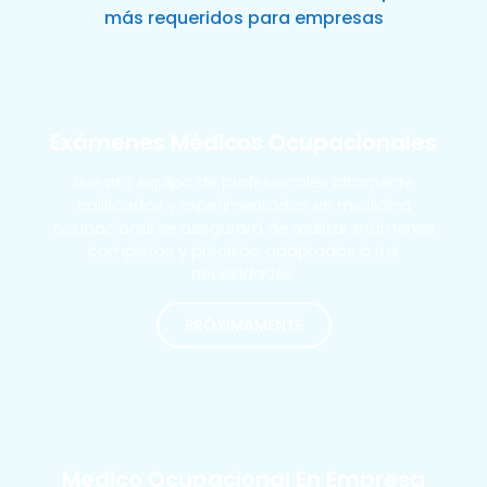
más requeridos para empresas
Exámenes Médicos Ocupacionales
Nuestro equipo de profesionales altamente
calificados y experimentados en medicina
ocupacional se asegurará de realizar exámenes
completos y precisos, adaptados a tus
necesidades.
PRÓXIMAMENTE
MÁS SOLICITADOS
Medico Ocupacional En Empresa