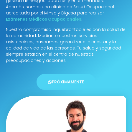
gestión de riesgos laborales y enfermedades.
Además, somos una clínica de Salud Ocupacional
acreditada por el Minsa y Digesa para realizar
Exámenes Médicos Ocupacionales
.
Nuestro compromiso inquebrantable es con la salud de
la comunidad. Mediante nuestros servicios
asistenciales, buscamos garantizar el bienestar y la
calidad de vida de las personas. Tu salud y seguridad
siempre estarán en el centro de nuestras
preocupaciones y acciones.
PRÓXIMAMENTE