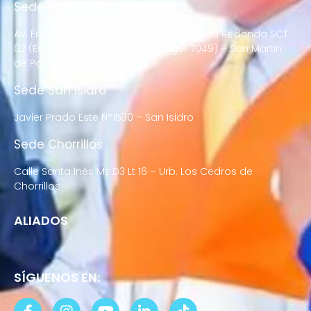
Sede San Martín de Porres
Av. Francisco Bolognesi Nro. 101 Urb. Mesa Redonda SCT
02 (Esquina con Av. Gerardo Unger 7049) – San Martin
de Porres
Sede San Isidro
Javier Prado Este N°1530 – San Isidro
Sede Chorrillos
Calle Santa Inés Mz D3 Lt 16 – Urb. Los Cedros de
Chorrillos
ALIADOS
SÍGUENOS EN: