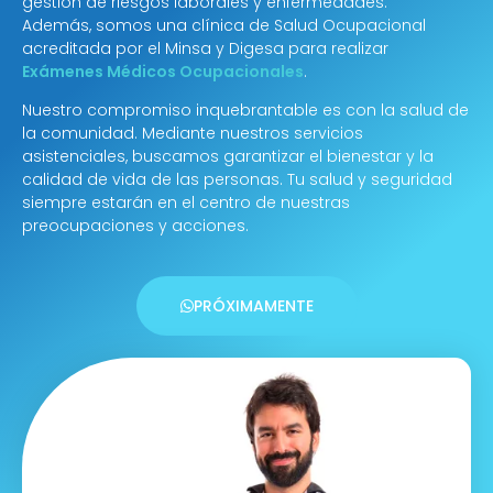
gestión de riesgos laborales y enfermedades.
Además, somos una clínica de Salud Ocupacional
acreditada por el Minsa y Digesa para realizar
Exámenes Médicos Ocupacionales
.
Nuestro compromiso inquebrantable es con la salud de
la comunidad. Mediante nuestros servicios
asistenciales, buscamos garantizar el bienestar y la
calidad de vida de las personas. Tu salud y seguridad
siempre estarán en el centro de nuestras
preocupaciones y acciones.
PRÓXIMAMENTE