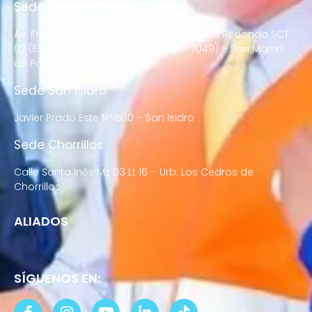
Sede San Martín de Porres
Av. Francisco Bolognesi Nro. 101 Urb. Mesa Redonda SCT
02 (Esquina con Av. Gerardo Unger 7049) – San Martin
de Porres
Sede San Isidro
Javier Prado Este N°1530 – San Isidro
Sede Chorrillos
Calle Santa Inés Mz D3 Lt 16 – Urb. Los Cedros de
Chorrillos
ALIADOS
SÍGUENOS EN: