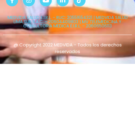
MEDVIDA SALUD E.I.R.L. - RUC: 20551654321 | MEDVIDA SALUD
LIMA SUR S.A.C. - 20604409803 | MV TELEMEDICINA Y
CONSULTORIA MEDICA E.I.R.L. - 20606506113
@ Copyright 2022 MEDVIDA - Todos los derechos
reservados