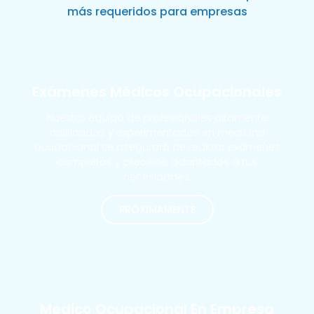
más requeridos para empresas
Exámenes Médicos Ocupacionales
Nuestro equipo de profesionales altamente
calificados y experimentados en medicina
ocupacional se asegurará de realizar exámenes
completos y precisos, adaptados a tus
necesidades.
PRÓXIMAMENTE
MÁS SOLICITADOS
Medico Ocupacional En Empresa