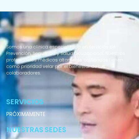
Somos una clínica especializada en servicios de
Prevención, Seguridad y Salud Ocupacional. Nuestros
profesionales médicos altamente calificados tienen
como prioridad velar por el bienestar de tus
colaboradores.
Enfermeras a domicilio
SERVICIOS
PRÓXIMAMENTE
NUESTRAS SEDES