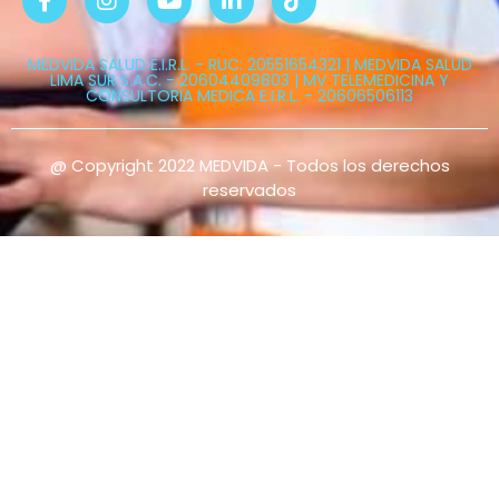
MEDVIDA SALUD E.I.R.L. - RUC: 20551654321 | MEDVIDA SALUD
LIMA SUR S.A.C. - 20604409803 | MV TELEMEDICINA Y
CONSULTORIA MEDICA E.I.R.L. - 20606506113
@ Copyright 2022 MEDVIDA - Todos los derechos
reservados