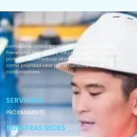
Somos una clínica especializada en servicios de
Prevención, Seguridad y Salud Ocupacional. Nuestros
profesionales médicos altamente calificados tienen
como prioridad velar por el bienestar de tus
colaboradores.
Enfermeras a domicilio
SERVICIOS
PRÓXIMAMENTE
NUESTRAS SEDES