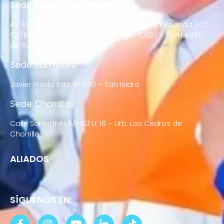
Sede San Martín de Porres
Av. Francisco Bolognesi Nro. 101 Urb. Mesa Redonda SCT
02 (Esquina con Av. Gerardo Unger 7049) – San Martin
de Porres
Sede San Isidro
Javier Prado Este N°1530 – San Isidro
Sede Chorrillos
Calle Santa Inés Mz D3 Lt 16 – Urb. Los Cedros de
Chorrillos
ALIADOS
SÍGUENOS EN: