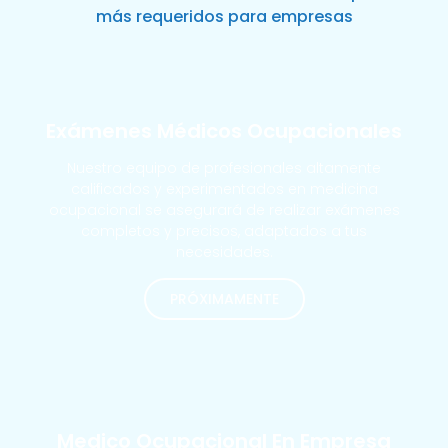
más requeridos para empresas
Exámenes Médicos Ocupacionales
Nuestro equipo de profesionales altamente
calificados y experimentados en medicina
ocupacional se asegurará de realizar exámenes
completos y precisos, adaptados a tus
necesidades.
PRÓXIMAMENTE
MÁS SOLICITADOS
Medico Ocupacional En Empresa