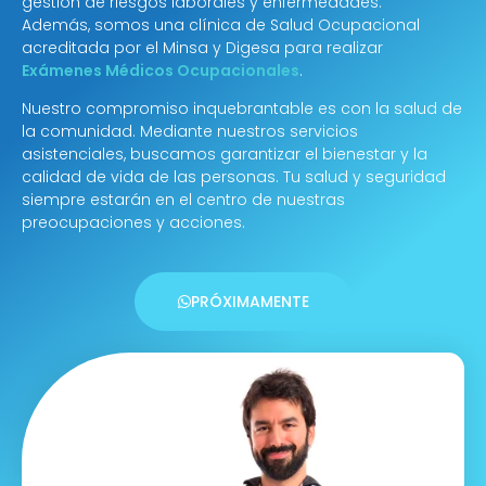
gestión de riesgos laborales y enfermedades.
Además, somos una clínica de Salud Ocupacional
acreditada por el Minsa y Digesa para realizar
Exámenes Médicos Ocupacionales
.
Nuestro compromiso inquebrantable es con la salud de
la comunidad. Mediante nuestros servicios
asistenciales, buscamos garantizar el bienestar y la
calidad de vida de las personas. Tu salud y seguridad
siempre estarán en el centro de nuestras
preocupaciones y acciones.
PRÓXIMAMENTE