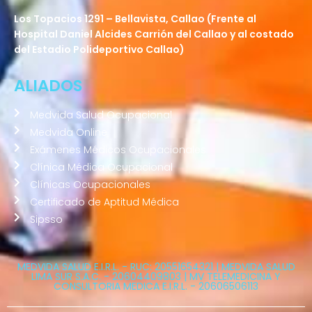
Los Topacios 1291 – Bellavista, Callao (Frente al
Hospital Daniel Alcides Carrión del Callao y al costado
del Estadio Polideportivo Callao)
ALIADOS
Medvida Salud Ocupacional
Medvida Online
Exámenes Médicos Ocupacionales
Clínica Médica Ocupacional
Clínicas Ocupacionales
Certificado de Aptitud Médica
Sipsso
MEDVIDA SALUD E.I.R.L. - RUC: 20551654321 | MEDVIDA SALUD
LIMA SUR S.A.C. - 20604409803 | MV TELEMEDICINA Y
CONSULTORIA MEDICA E.I.R.L. - 20606506113