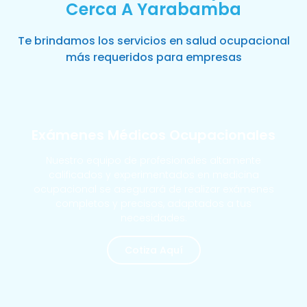
Cerca A Yarabamba
Te brindamos los servicios en salud ocupacional
más requeridos para empresas
Exámenes Médicos Ocupacionales
Nuestro equipo de profesionales altamente
calificados y experimentados en medicina
ocupacional se asegurará de realizar exámenes
completos y precisos, adaptados a tus
necesidades.
Cotiza Aquí