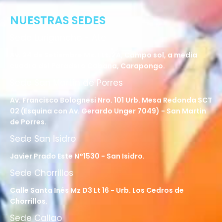
NUESTRAS SEDES
Sede Lurigancho - Ate
Av. 24 de Setiembre Mz. I Lt. 2A, Campo sol, a media
cuadra del Paradero Cabana, Carapongo.
Sede San Martín de Porres
Av. Francisco Bolognesi Nro. 101 Urb. Mesa Redonda SCT
02 (Esquina con Av. Gerardo Unger 7049) - San Martin
de Porres.
Sede San Isidro
Javier Prado Este N°1530 - San Isidro.
Sede Chorrillos
Calle Santa Inés Mz D3 Lt 16 - Urb. Los Cedros de
Chorrillos.
Sede Callao