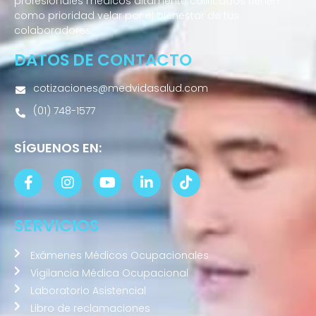
profesionales médicos altamente calificados tienen
como prioridad velar por el bienestar de tus
colaboradores.
DATOS DE CONTACTO
cotizaciones@medvidasalud.com
(01) 748-1577
SÍGUENOS EN:
SERVICIOS
Exámenes Médicos Ocupacionales
Vigilancia Médica Ocupacional
Laboratorio Asistencial
Libro de reclamaciones