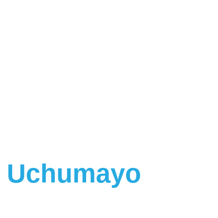
tados En Todas Las Sedes
A Uchumayo