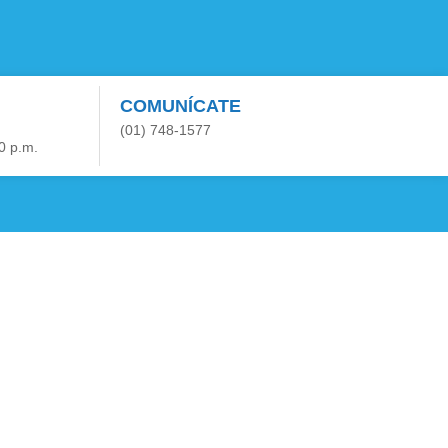
COMUNÍCATE
(01) 748-1577
0 p.m.
cionales