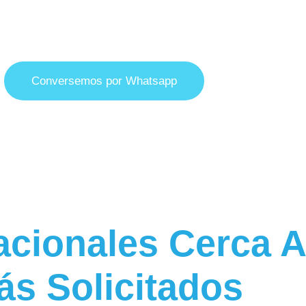
a Y Tarde | Certificación El Mismo Día | Acredi
Conversemos por Whatsapp
cionales Cerca 
ás Solicitados