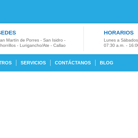
SEDES
HORARIOS
an Martín de Porres - San Isidro -
Lunes a Sábados
horrillos - Lurigancho/Ate - Callao
07:30 a.m. - 16:0
TROS
SERVICIOS
CONTÁCTANOS
BLOG
édicos Ocupa
ca a Uchumayo