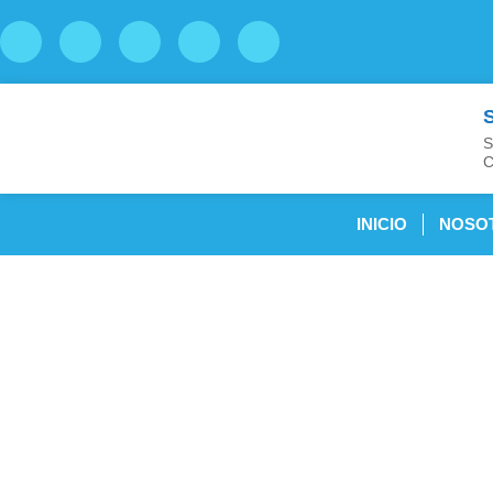
S
C
INICIO
NOSO
Exámenes M
cer