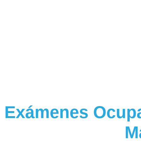
Programamos Tu Cita En Los Turno Mañan
Exámenes Ocupa
M