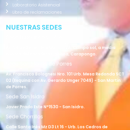
Laboratorio Asistencial
Libro de reclamaciones
NUESTRAS SEDES
Sede Lurigancho - Ate
Av. 24 de Setiembre Mz. I Lt. 2A, Campo sol, a media
cuadra del Paradero Cabana, Carapongo.
Sede San Martín de Porres
Av. Francisco Bolognesi Nro. 101 Urb. Mesa Redonda SCT
02 (Esquina con Av. Gerardo Unger 7049) - San Martin
de Porres.
Sede San Isidro
Javier Prado Este N°1530 - San Isidro.
Sede Chorrillos
Calle Santa Inés Mz D3 Lt 16 - Urb. Los Cedros de