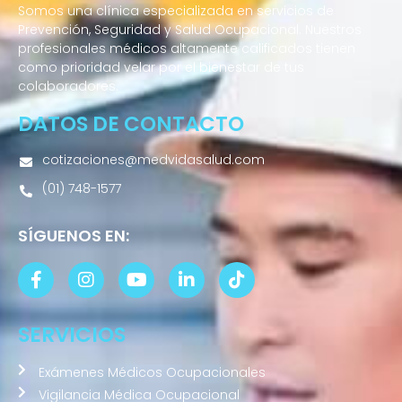
Somos una clínica especializada en servicios de
Prevención, Seguridad y Salud Ocupacional. Nuestros
profesionales médicos altamente calificados tienen
como prioridad velar por el bienestar de tus
colaboradores.
DATOS DE CONTACTO
cotizaciones@medvidasalud.com
(01) 748-1577
SÍGUENOS EN:
SERVICIOS
Exámenes Médicos Ocupacionales
Vigilancia Médica Ocupacional