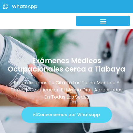
WhatsApp
Exámenes Médicos
Ocupacionales cerca a Tiabaya
Programamos Tu Cita En Los Turno Mañana Y
Tarde | Certificación El Mismo Día | Acreditados
En Todas Las Sedes
Conversemos por Whatsapp