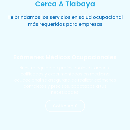
Cerca A Tiabaya
Te brindamos los servicios en salud ocupacional
más requeridos para empresas
Exámenes Médicos Ocupacionales
Nuestro equipo de profesionales altamente
calificados y experimentados en medicina
ocupacional se asegurará de realizar exámenes
completos y precisos, adaptados a tus
necesidades.
Cotiza Aquí