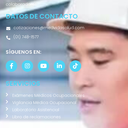
colaboradores.
DATOS DE CONTACTO
cotizaciones@medvidasalud.com
(01) 748-1577
SÍGUENOS EN:
SERVICIOS
Exámenes Médicos Ocupacionales
Vigilancia Médica Ocupacional
Laboratorio Asistencial
Libro de reclamaciones