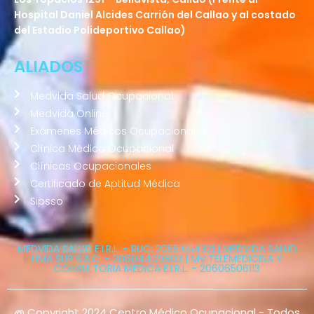
Hospital Daniel Alcides Carrión del Callao y al costado
del Estadio Polideportivo Callao)
ALIADOS
Medvida Salud Ocupacional
Medvida Online
Exámenes Médicos Ocupacionales
Clínica Médica Ocupacional
Clínicas Ocupacionales
Certificado de Aptitud Médica
Sipsso
MEDVIDA SALUD E.I.R.L. - RUC: 20551654321 | MEDVIDA SALUD
LIMA SUR S.A.C. - 20604409803 | MV TELEMEDICINA Y
CONSULTORIA MEDICA E.I.R.L. - 20606506113
@ Copyright 2024 Centro Médico Ocupacional - Todos