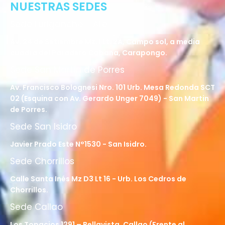
NUESTRAS SEDES
Sede Lurigancho - Ate
Av. 24 de Setiembre Mz. I Lt. 2A, Campo sol, a media
cuadra del Paradero Cabana, Carapongo.
Sede San Martín de Porres
Av. Francisco Bolognesi Nro. 101 Urb. Mesa Redonda SCT
02 (Esquina con Av. Gerardo Unger 7049) - San Martin
de Porres.
Sede San Isidro
Javier Prado Este N°1530 - San Isidro.
Sede Chorrillos
Calle Santa Inés Mz D3 Lt 16 - Urb. Los Cedros de
Chorrillos.
Sede Callao
Los Topacios 1291 – Bellavista, Callao (Frente al