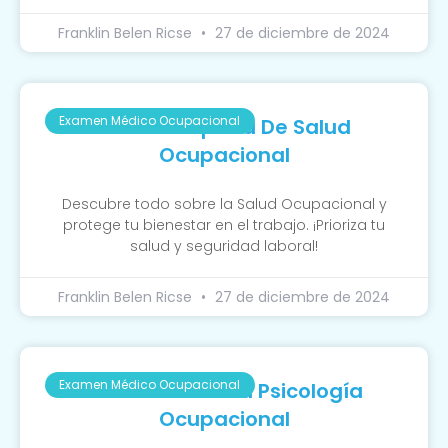
Franklin Belen Ricse
27 de diciembre de 2024
Examen Médico Ocupacional
Guía Completa De Salud
Ocupacional
Descubre todo sobre la Salud Ocupacional y
protege tu bienestar en el trabajo. ¡Prioriza tu
salud y seguridad laboral!
Franklin Belen Ricse
27 de diciembre de 2024
Examen Médico Ocupacional
La Función De La Psicología
Ocupacional