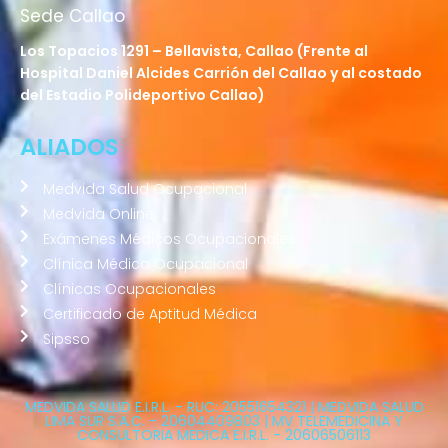
Sede Callao
Los Topacios 1291 – Bellavista, Callao (Frente al
Hospital Daniel Alcides Carrión del Callao y al costado
del Estadio Polideportivo Callao)
ALIADOS
Medvida Salud Ocupacional
Medvida Online
Exámenes Médicos Ocupacionales
Clínica Médica Ocupacional
Clínicas Ocupacionales
Certificado de Aptitud Médica
Sipsso
MEDVIDA SALUD E.I.R.L. - RUC: 20551654321 | MEDVIDA SALUD
LIMA SUR S.A.C. - 20604409803 | MV TELEMEDICINA Y
CONSULTORIA MEDICA E.I.R.L. - 20606506113