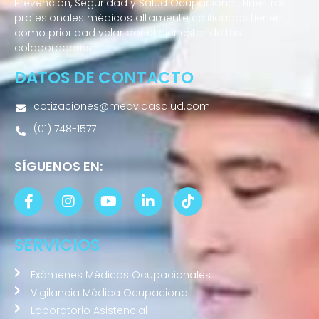
Prevención, Seguridad y Salud Ocupacional. Nuestros
profesionales médicos altamente calificados tienen
como prioridad velar por el bienestar de tus
colaboradores.
DATOS DE CONTACTO
cotizaciones@medvidasalud.com
(01) 748-1577
SÍGUENOS EN:
SERVICIOS
Exámenes Médicos Ocupacionales
Vigilancia Médica Ocupacional
Laboratorio Asistencial