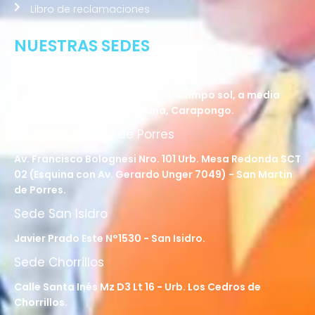
Libro de reclamaciones
NUESTRAS SEDES
Sede Lurigancho - Ate
Av. 24 de Setiembre Mz. I Lt. 2A, Campo sol, a media
cuadra del Paradero Cabana, Carapongo.
Sede San Martín de Porres
Av. Francisco Bolognesi Nro. 101 Urb. Mesa Redonda SCT
02 (Esquina con Av. Gerardo Unger 7049) - San Martin
de Porres.
Sede San Isidro
Javier Prado Este N°1530 - San Isidro.
Sede Chorrillos
Calle Santa Inés Mz D3 Lt 16 - Urb. Los Cedros de
Chorrillos.