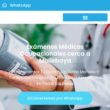
WhatsApp
Exámenes Médicos
Ocupacionales cerca a
Mollebaya
Programamos Tu Cita En Los Turno Mañana Y
Tarde | Certificación El Mismo Día | Acreditados
En Todas Las Sedes
Conversemos por Whatsapp