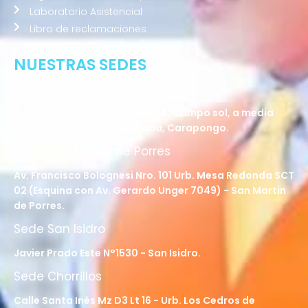
Laboratorio Asistencial
Libro de reclamaciones
NUESTRAS SEDES
Sede Lurigancho - Ate
Av. 24 de Setiembre Mz. I Lt. 2A, Campo sol, a media
cuadra del Paradero Cabana, Carapongo.
Sede San Martín de Porres
Av. Francisco Bolognesi Nro. 101 Urb. Mesa Redonda SCT
02 (Esquina con Av. Gerardo Unger 7049) - San Martin
de Porres.
Sede San Isidro
Javier Prado Este N°1530 - San Isidro.
Sede Chorrillos
Calle Santa Inés Mz D3 Lt 16 - Urb. Los Cedros de