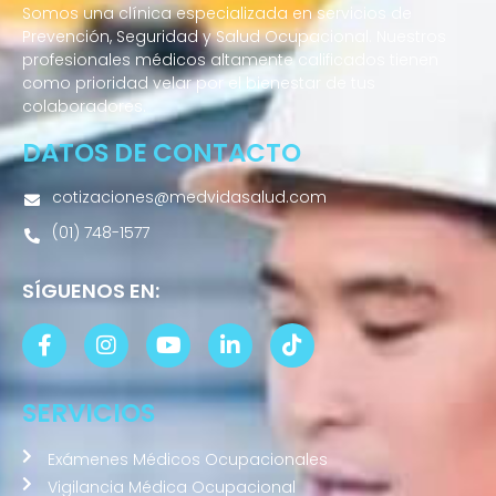
Somos una clínica especializada en servicios de
Prevención, Seguridad y Salud Ocupacional. Nuestros
profesionales médicos altamente calificados tienen
como prioridad velar por el bienestar de tus
colaboradores.
DATOS DE CONTACTO
cotizaciones@medvidasalud.com
(01) 748-1577
SÍGUENOS EN:
SERVICIOS
Exámenes Médicos Ocupacionales
Vigilancia Médica Ocupacional