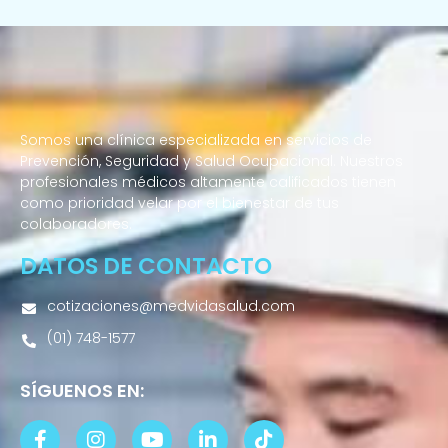
Somos una clínica especializada en servicios de
Prevención, Seguridad y Salud Ocupacional. Nuestros
profesionales médicos altamente calificados tienen
como prioridad velar por el bienestar de tus
colaboradores.
DATOS DE CONTACTO
cotizaciones@medvidasalud.com
(01) 748-1577
SÍGUENOS EN: