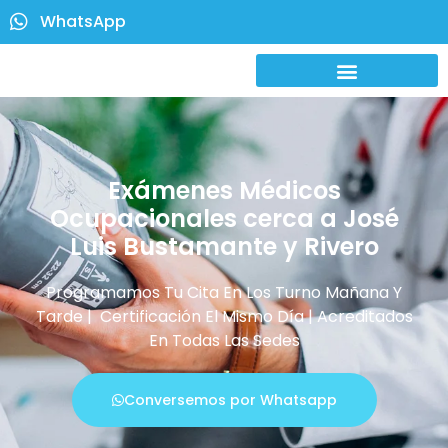
WhatsApp
Exámenes Médicos
Ocupacionales cerca a José
Luis Bustamante y Rivero
Programamos Tu Cita En Los Turno Mañana Y
Tarde | Certificación El Mismo Día | Acreditados
En Todas Las Sedes
Conversemos por Whatsapp