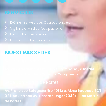
SERVICIOS
Exámenes Médicos Ocupacionales
Vigilancia Médica Ocupacional
Laboratorio Asistencial
Libro de reclamaciones
NUESTRAS SEDES
Sede Lurigancho - Ate
Av. 24 de Setiembre Mz. I Lt. 2A, Campo sol, a media
cuadra del Paradero Cabana, Carapongo.
Sede San Martín de Porres
Av. Francisco Bolognesi Nro. 101 Urb. Mesa Redonda SCT
02 (Esquina con Av. Gerardo Unger 7049) - San Martin
de Porres.