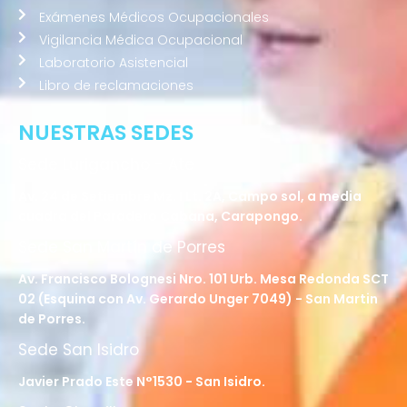
Exámenes Médicos Ocupacionales
Vigilancia Médica Ocupacional
Laboratorio Asistencial
Libro de reclamaciones
NUESTRAS SEDES
Sede Lurigancho - Ate
Av. 24 de Setiembre Mz. I Lt. 2A, Campo sol, a media
cuadra del Paradero Cabana, Carapongo.
Sede San Martín de Porres
Av. Francisco Bolognesi Nro. 101 Urb. Mesa Redonda SCT
02 (Esquina con Av. Gerardo Unger 7049) - San Martin
de Porres.
Sede San Isidro
Javier Prado Este N°1530 - San Isidro.