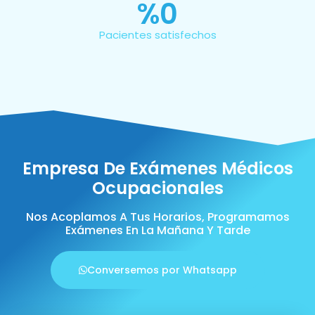
%
0
Pacientes satisfechos
Empresa De Exámenes Médicos
Ocupacionales
Nos Acoplamos A Tus Horarios, Programamos
Exámenes En La Mañana Y Tarde
Conversemos por Whatsapp