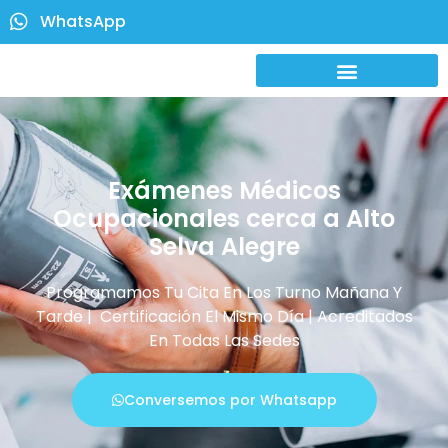
WhatsApp
Exámenes Médicos
Ocupacionales cerca a Alto
Selva Alegre
Programamos Tu Cita En Los Turno Mañana Y
Tarde | Certificación El Mismo Día | Acreditados
En Todas Las Sedes
Conversemos por Whatsapp