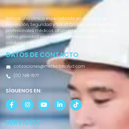
Somos una clínica especializada en servicios de
Prevención, Seguridad y Salud Ocupacional. Nuestros
profesionales médicos altamente calificados tienen
como prioridad velar por el bienestar de tus
colaboradores.
DATOS DE CONTACTO
cotizaciones@medvidasalud.com
(01) 748-1577
SÍGUENOS EN:
SERVICIOS