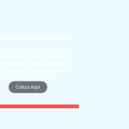
ancia Médica Ocupacional
amos el riesgo de accidentes en el
 mediante el establecimiento de los
entos para la vigilancia, prevención
l de la salud de los trabajadores con
exposición de alto riesgo.
Cotiza Aquí