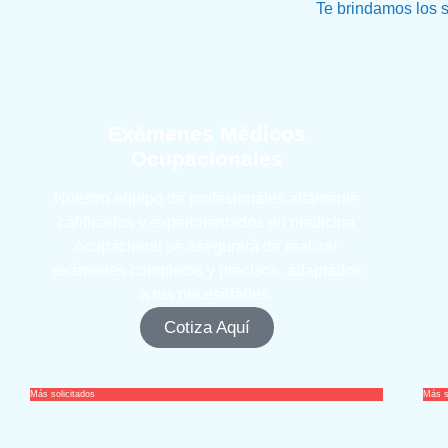
Te brindamos los 
Exámenes Médicos
Ocupacionales
Nuestro equipo de profesionales altamente
calificados y experimentados en medicina
ocupacional se asegurará de realizar
exámenes completos y precisos, adaptados
a tus necesidades.
Cotiza Aquí
Más solicitados
Más s