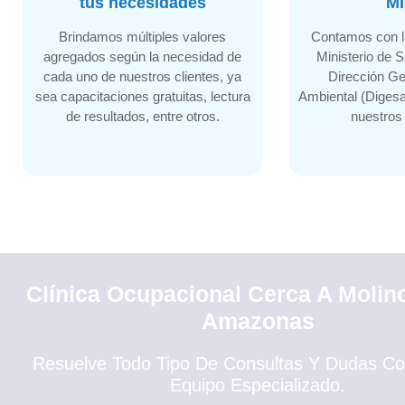
tus necesidades
Mi
Brindamos múltiples valores
Contamos con la
agregados según la necesidad de
Ministerio de S
cada uno de nuestros clientes, ya
Dirección Ge
sea capacitaciones gratuitas, lectura
Ambiental (Digesa
de resultados, entre otros.
nuestro
Clínica Ocupacional Cerca A Moli
Amazonas
Resuelve Todo Tipo De Consultas Y Dudas Co
Equipo Especializado.