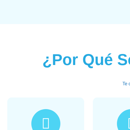
¿Por Qué S
Te 