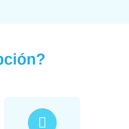
pción?