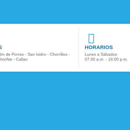
S
HORARIOS
ín de Porres - San Isidro - Chorrillos -
Lunes a Sábados
ho/Ate - Callao
07:30 a.m. - 16:00 p.m.