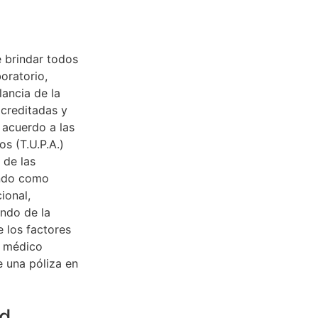
e brindar todos
oratorio,
lancia de la
acreditadas y
 acuerdo a las
s (T.U.P.A.)
 de las
endo como
ional,
endo de la
e los factores
s médico
e una póliza en
ud