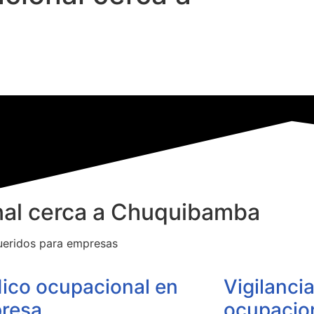
nal cerca a Chuquibamba
queridos para empresas
ico ocupacional en
Vigilanci
resa
ocupacio