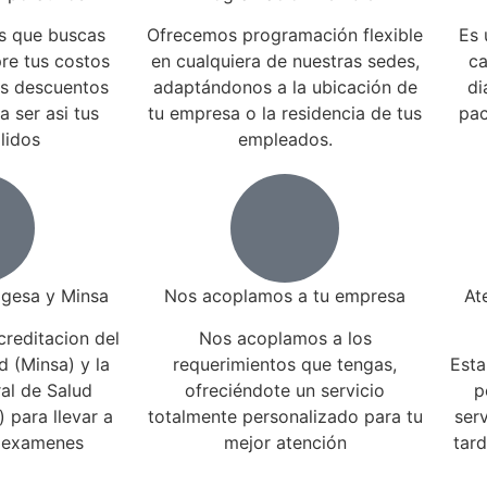
s que buscas
Ofrecemos programación flexible
Es 
re tus costos
en cualquiera de nuestras sedes,
ca
s descuentos
adaptándonos a la ubicación de
di
a ser asi tus
tu empresa o la residencia de tus
pac
lidos
empleados.
gesa y Minsa​
Nos acoplamos a tu empresa
At
reditacion del
Nos acoplamos a los
d (Minsa) y la
requerimientos que tengas,
Esta
al de Salud
ofreciéndote un servicio
p
 para llevar a
totalmente personalizado para tu
ser
 examenes
mejor atención
tar