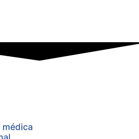
a médica
nal