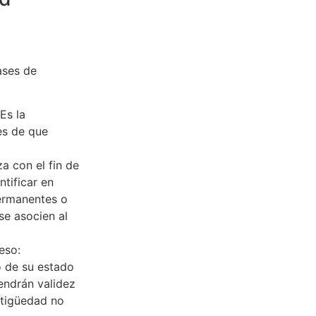
ases de
Es la
es de que
a con el fin de
ntificar en
permanentes o
se asocien al
eso:
o de su estado
tendrán validez
ntigüedad no