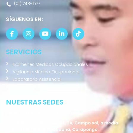
(01) 748-1577
SÍGUENOS EN:
SERVICIOS
Exámenes Médicos Ocupacionales
Vigilancia Médica Ocupacional
Laboratorio Asistencial
Libro de reclamaciones
NUESTRAS SEDES
Sede Lurigancho - Ate
Av. 24 de Setiembre Mz. I Lt. 2A, Campo sol, a media
cuadra del Paradero Cabana, Carapongo.