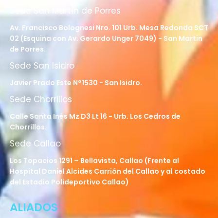
Sede San Martín de Porres
Av. Francisco Bolognesi Nro. 101 Urb. Mesa Redonda SCT
02 (Esquina con Av. Gerardo Unger 7049) - San Martin
de Porres.
Sede San Isidro
Javier Prado Este N°1530 - San Isidro.
Sede Chorrillos
Calle Santa Inés Mz D3 Lt 16 - Urb. Los Cedros de
Chorrillos.
Sede Callao
Los Topacios 1291 – Bellavista, Callao (Frente al
Hospital Daniel Alcides Carrión del Callao y al costado
del Estadio Polideportivo Callao)
ALIADOS