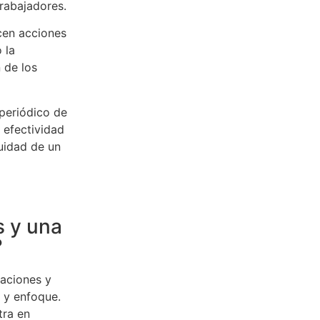
trabajadores.
cen acciones
 la
 de los
periódico de
 efectividad
nuidad de un
s y una
?
vaciones y
 y enfoque.
tra en