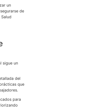
izar un
asegurarse de
e Salud
e
l sigue un
tallada del
 prácticas que
bajadores.
ficados para
riorizando