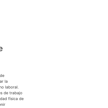
e
 de
ar la
no laboral.
es de trabajo
idad física de
nir