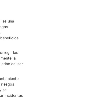
l es una
esgos
s
 beneficios
orregir las
amente la
puedan causar
antamiento
 riesgos
y se
ar incidentes