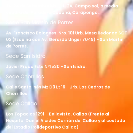
Av. 24 de Setiembre Mz. I Lt. 2A, Campo sol, a media
cuadra del Paradero Cabana, Carapongo.
Sede San Martín de Porres
Av. Francisco Bolognesi Nro. 101 Urb. Mesa Redonda SCT
02 (Esquina con Av. Gerardo Unger 7049) - San Martin
de Porres.
Sede San Isidro
Javier Prado Este N°1530 - San Isidro.
Sede Chorrillos
Calle Santa Inés Mz D3 Lt 16 - Urb. Los Cedros de
Chorrillos.
Sede Callao
Los Topacios 1291 – Bellavista, Callao (Frente al
Hospital Daniel Alcides Carrión del Callao y al costado
del Estadio Polideportivo Callao)