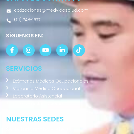
cotizaciones@medvidasalud.com
(01) 748-1577
SÍGUENOS EN:
SERVICIOS
Exámenes Médicos Ocupacionales
Vigilancia Médica Ocupacional
Laboratorio Asistencial
Libro de reclamaciones
NUESTRAS SEDES
Sede Lurigancho - Ate